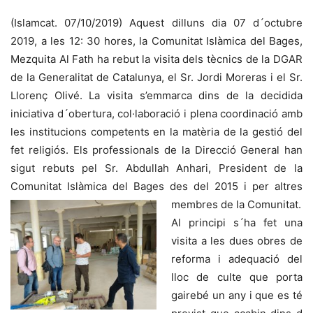
(Islamcat. 07/10/2019) Aquest dilluns dia 07 d´octubre
2019, a les 12: 30 hores, la Comunitat Islàmica del Bages,
Mezquita Al Fath ha rebut la visita dels tècnics de la DGAR
de la Generalitat de Catalunya, el Sr. Jordi Moreras i el Sr.
Llorenç Olivé. La visita s’emmarca dins de la decidida
iniciativa d´obertura, col·laboració i plena coordinació amb
les institucions competen
ts en la matèria de la gestió del
fet religiós. Els professionals de la Direcció General han
sigut rebuts pel Sr. Abdullah Anhari, President de la
Comunitat Islàmica del Bages des del 2015 i per altres
membres de la Comunitat.
Al principi s´ha fet una
visita a les dues obres de
reforma i adequació del
lloc de culte que porta
gairebé un any i que es té