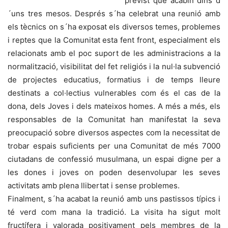
previst que acabin dins d
´uns tres mesos. Després s´ha celebrat una reunió amb
els tècnics on s´ha exposat els diversos temes, problemes
i reptes que la Comunitat esta fent front, especialment els
relacionats amb el poc suport de les administracions a la
normalització, visibilitat del fet religiós i la nul·la subvenció
de projectes educatius, formatius i de temps lleure
destinats a col·lectius vulnerables com és el cas de la
dona, dels Joves i dels mateixos homes. A més a més, els
responsables de la Comunitat han manifestat la seva
preocupació sobre diversos aspectes com la necessitat de
trobar espais suficients per una Comunitat de més 7000
ciutadans de confessió musulmana, un espai digne per a
les dones i joves on poden desenvolupar les seves
activitats amb plena llibertat i sense problemes.
Finalment, s´ha acabat la reunió amb uns pastissos típics i
té verd com mana la tradició. La visita ha sigut molt
fructífera i valorada positivament pels membres de la