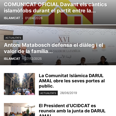
COMUNICAT OFICIAL Davant els càntics
islamòfobs durant el partit entre la...
ISLAMCAT
-
01/04/2026
ACTUALITATS
Antoni Matabosch defensa el diàleg i el
valor de la família...
ISLAMCAT
-
27/12/2025
La Comunitat Islàmica DARUL
AMAL obre les seves portes al
public.
28/06/2019
ACTUALITATS
El President d’UCIDCAT es
reuneix amb la junta de DARUL