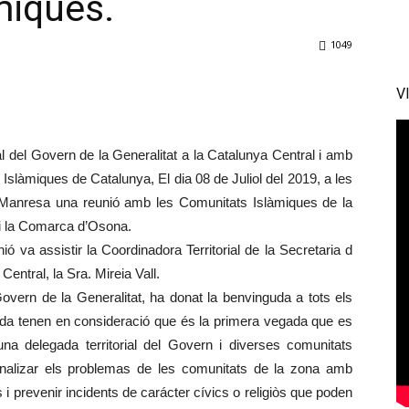
miques.
1049
V
rial del Govern de la Generalitat a la Catalunya Central i amb
s Islàmiques de Catalunya, El dia 08 de Juliol del 2019, a les
e Manresa una reunió amb les Comunitats Islàmiques de la
i la Comarca d’Osona.
nió va assistir la Coordinadora Territorial de la Secretaria d
Central, la Sra. Mireia Vall.
overn de la Generalitat, ha donat la benvinguda a tots els
obada tenen en consideració que és la primera vegada que es
na delegada territorial del Govern i diverses comunitats
 i analizar els problemas de les comunitats de la zona amb
s i prevenir incidents de carácter cívics o religiòs que poden