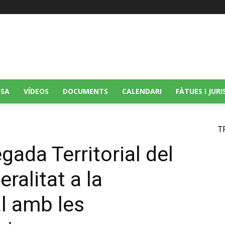
DE L´ISLAM A C
SA
VÍDEOS
DOCUMENTS
CALENDARI
FÀTUES I JUR
T
gada Territorial del
ralitat a la
l amb les