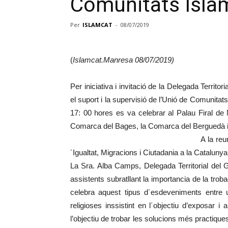
Comunitats Islà
Per
ISLAMCAT
-
08/07/2019
(
Islamcat.Manresa 08/07/2019)
Per iniciativa i invitació de la Delegada Territo
el suport i la supervisió de l’Unió de Comunitat
17: 00 hores es va celebrar al Palau Firal d
Comarca del
Bages, la Comarca del Berguedà 
A la reu
´Igualtat, Migracions i Ciutadania a la Catalunya 
La Sra. Alba Camps, Delegada Territorial del G
assistents subratllant la importancia de la tr
celebra aquest tipus d´esdeveniments entre u
religioses inssistint en l´objectiu d’exposar
l’objectiu de trobar les solucions més practique