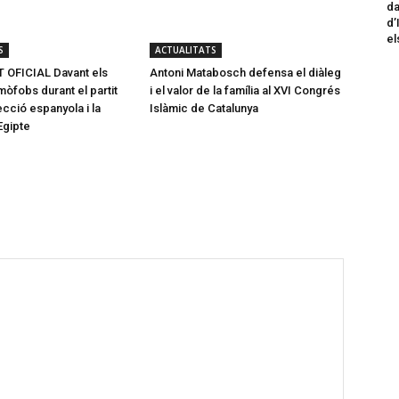
da
d’
el
S
ACTUALITATS
OFICIAL Davant els
Antoni Matabosch defensa el diàleg
mòfobs durant el partit
i el valor de la família al XVI Congrés
ecció espanyola i la
Islàmic de Catalunya
Egipte