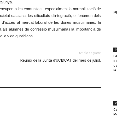
alunya. ​
reocupen a les comunitats, especialment la normalització de
P
societat catalana, les dificultats d’integració, el fenòmen dels
 d’accès al mercat laboral de les dones musulmanes, la
osa als alumnes de confessió musulmana i la importancia de
e la vida quotidiana.
P
Article següent
La
Reunió de la Junta d’UCIDCAT del mes de juliol.
co
da
la.
V
C
Mo