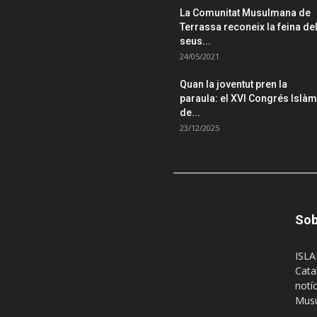
La Comunitat Musulmana de
Terrassa reconeix la feina de
seus...
24/05/2021
Quan la joventut pren la
paraula: el XVI Congrés Islàm
de...
23/12/2025
Sob
ISLA
Cata
notí
Musu