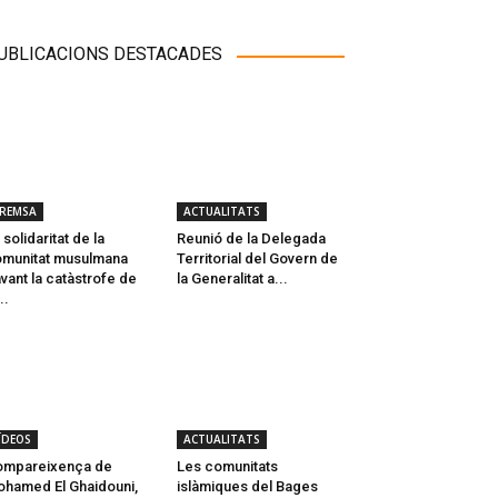
UBLICACIONS DESTACADES
REMSA
ACTUALITATS
 solidaritat de la
Reunió de la Delegada
munitat musulmana
Territorial del Govern de
vant la catàstrofe de
la Generalitat a...
..
ÍDEOS
ACTUALITATS
ompareixença de
Les comunitats
hamed El Ghaidouni,
islàmiques del Bages