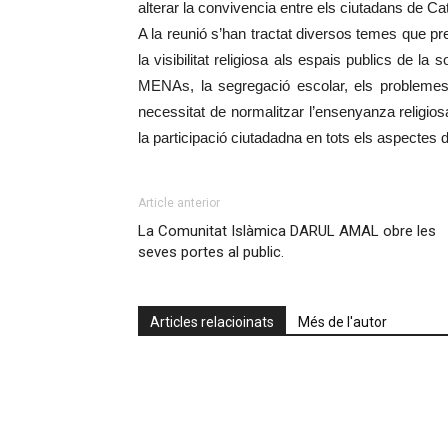
alterar la convivencia entre els ciutadans de Cat
A la reunió s’han tractat diversos temes que p
la visibilitat religiosa als espais publics de la 
MENAs, la segregació escolar, els problemes
necessitat de normalitzar l’ensenyanza religi
la participació ciutadadna en tots els aspectes d
Article anterior
La Comunitat Islàmica DARUL AMAL obre les
seves portes al public.
Articles relacioinats
Més de l'autor