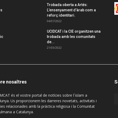
Trobada oberta a Artés:
ls
L’ensenyament d’àrab com a
reforç identitari.
04/07/2022
UCIDCAT i la CIE organitzen una
ic
trobada amb les comunitats
de...
21/03/2022
re nosaltres
S
MCAT és el vostre portal de notícies sobre l´islam a
lunya. Us proporcionem les darreres novetats, activitats i
cies relacionades amb la práctica religiosa i la Comunitat
lmana a Catalunya.