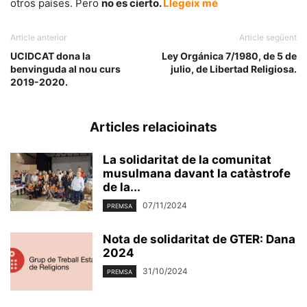
otros países. Pero
no es cierto.
Llegeix mé
Article anterior
Article següent
UCIDCAT dona la
Ley Orgánica 7/1980, de 5 de
benvinguda al nou curs
julio, de Libertad Religiosa.
2019-2020.
Articles relacioinats
La solidaritat de la comunitat
musulmana davant la catàstrofe
de la...
07/11/2024
PREMSA
Nota de solidaritat de GTER: Dana
2024
31/10/2024
PREMSA