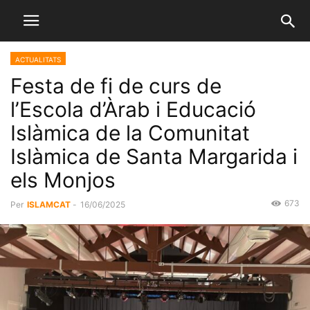
ACTUALITATS
Festa de fi de curs de
l’Escola d’Àrab i Educació
Islàmica de la Comunitat
Islàmica de Santa Margarida i
els Monjos
673
Per
ISLAMCAT
-
16/06/2025