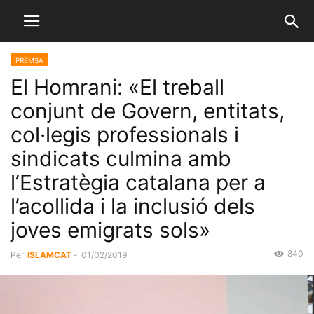
PREMSA
El Homrani: «El treball
conjunt de Govern, entitats,
col·legis professionals i
sindicats culmina amb
l’Estratègia catalana per a
l’acollida i la inclusió dels
joves emigrats sols»
840
Per
ISLAMCAT
-
01/02/2019