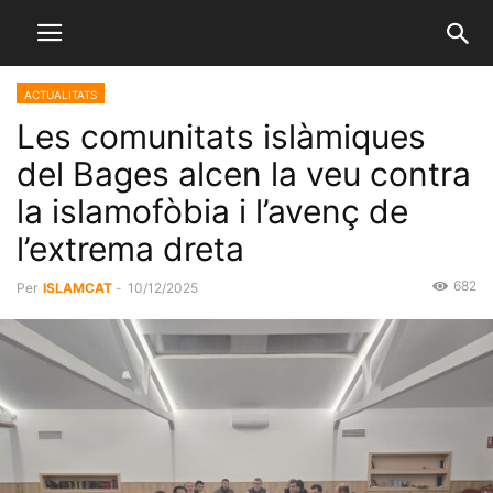
ACTUALITATS
Les comunitats islàmiques
del Bages alcen la veu contra
la islamofòbia i l’avenç de
l’extrema dreta
682
Per
ISLAMCAT
-
10/12/2025