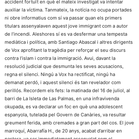
accident fortuït en què el mateix investigat va intentar
auxiliar la víctima. Tanmateix, la notícia no ocupa portades
ni obre informatius com sí va passar quan els primers
titulars assenyalaven aquest jove immigrant com a autor
de l’incendi. Aleshores sí es va desfermar una tempesta
mediàtica i política, amb Santiago Abascal i altres dirigents
de Vox aprofitant la tragèdia per reforçar el seu discurs
contra l’islam i contra la immigració. Avui, davant la
resolució judicial que desmunta les seves acusacions,
regna el silenci. Ningú a Vox ha rectificat, ningú ha
demanat perdó, i aquest silenci és tan revelador com
perillós. Recordem els fets: la matinada del 16 de juliol, al
barri de La Isleta de Las Palmas, en una infravivenda
okupada, es va declarar un foc en què una adolescent
espanyola, tutelada pel Govern de Canàries, va resultar
greument ferida, amb cremades a gran part del cos. El jove
marroquí, Abarrafía H., de 20 anys, acabat d’arribar en
pastera, va ser immediatament assenyalat com el