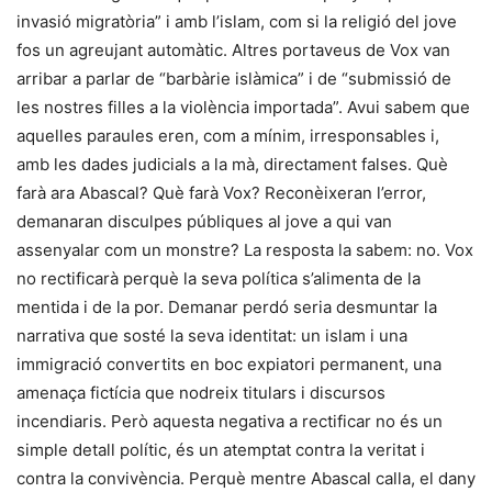
invasió migratòria” i amb l’islam, com si la religió del jove
fos un agreujant automàtic. Altres portaveus de Vox van
arribar a parlar de “barbàrie islàmica” i de “submissió de
les nostres filles a la violència importada”. Avui sabem que
aquelles paraules eren, com a mínim, irresponsables i,
amb les dades judicials a la mà, directament falses. Què
farà ara Abascal? Què farà Vox? Reconèixeran l’error,
demanaran disculpes públiques al jove a qui van
assenyalar com un monstre? La resposta la sabem: no. Vox
no rectificarà perquè la seva política s’alimenta de la
mentida i de la por. Demanar perdó seria desmuntar la
narrativa que sosté la seva identitat: un islam i una
immigració convertits en boc expiatori permanent, una
amenaça fictícia que nodreix titulars i discursos
incendiaris. Però aquesta negativa a rectificar no és un
simple detall polític, és un atemptat contra la veritat i
contra la convivència. Perquè mentre Abascal calla, el dany