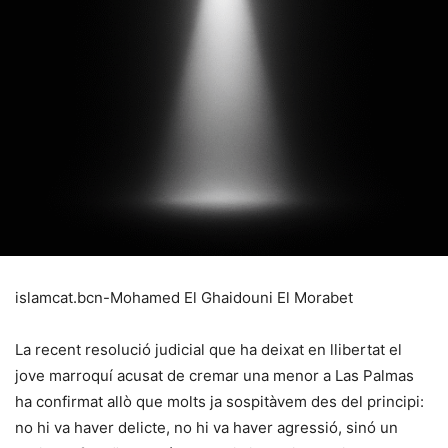
islamcat.bcn-Mohamed El Ghaidouni El Morabet
La recent resolució judicial que ha deixat en llibertat el
jove marroquí acusat de cremar una menor a Las Palmas
ha confirmat allò que molts ja sospitàvem des del principi:
no hi va haver delicte, no hi va haver agressió, sinó un