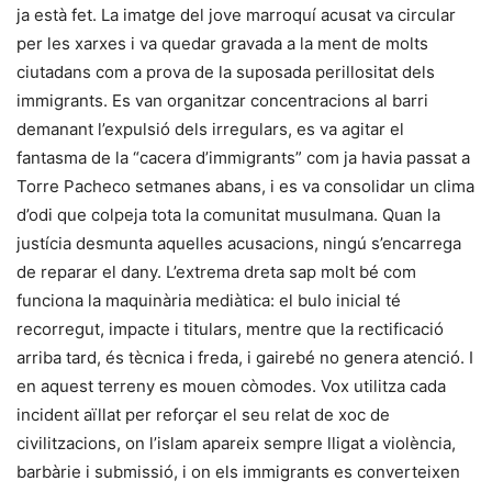
ja està fet. La imatge del jove marroquí acusat va circular
per les xarxes i va quedar gravada a la ment de molts
ciutadans com a prova de la suposada perillositat dels
immigrants. Es van organitzar concentracions al barri
demanant l’expulsió dels irregulars, es va agitar el
fantasma de la “cacera d’immigrants” com ja havia passat a
Torre Pacheco setmanes abans, i es va consolidar un clima
d’odi que colpeja tota la comunitat musulmana. Quan la
justícia desmunta aquelles acusacions, ningú s’encarrega
de reparar el dany. L’extrema dreta sap molt bé com
funciona la maquinària mediàtica: el bulo inicial té
recorregut, impacte i titulars, mentre que la rectificació
arriba tard, és tècnica i freda, i gairebé no genera atenció. I
en aquest terreny es mouen còmodes. Vox utilitza cada
incident aïllat per reforçar el seu relat de xoc de
civilitzacions, on l’islam apareix sempre lligat a violència,
barbàrie i submissió, i on els immigrants es converteixen