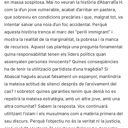
en massa sospitosa. Mai no veuran la història d’Abarrafía H.
com la d’un jove vulnerable, acabat d’arribar en pastera,
que sobreviu en condicions precàries i que, malgrat tot, va
intentar salvar una noia d’un foc accidental. Perquè
aquesta història trenca el marc del “perill immigrant” i
mostra la realitat de la marginalitat, la pobresa i la manca
de recursos. Aquest cas planteja una pregunta fonamental:
quina responsabilitat tenen els líders polítics quan
assenyalen persones innocents? Quines conseqüències
ha de tenir la utilització partidista d’una tragèdia? Si
Abascal hagués acusat falsament un espanyol, mantindria
la mateixa actitud de silenci després de l’arxivament del
cas? I sobretot: quines garanties tenim que demà no es
repetirà la mateixa estratègia, amb un altre jove, amb una
altra comunitat? Sabem la resposta. Vox continuarà
utilitzant l’islam i els musulmans com a matèria primera del
seu discurs. Perquè l’objectiu no és la veritat ni la justícia,