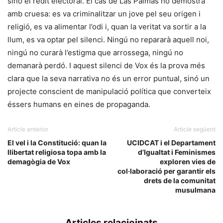
sinó el rèdit electoral. El cas de Las Palmas ho demostra
amb cruesa: es va criminalitzar un jove pel seu origen i
religió, es va alimentar l’odi i, quan la veritat va sortir a la
llum, es va optar pel silenci. Ningú no repararà aquell noi,
ningú no curarà l’estigma que arrossega, ningú no
demanarà perdó. I aquest silenci de Vox és la prova més
clara que la seva narrativa no és un error puntual, sinó un
projecte conscient de manipulació política que converteix
éssers humans en eines de propaganda.
Article anterior
Article següent
El vel i la Constitució: quan la
UCIDCAT i el Departament
llibertat religiosa topa amb la
d’Igualtat i Feminismes
demagògia de Vox
exploren vies de
col·laboració per garantir els
drets de la comunitat
musulmana
Articles relacioinats