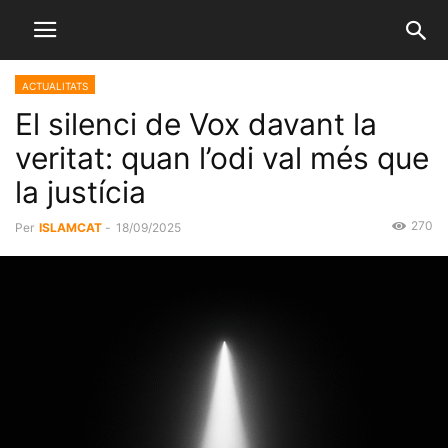
ACTUALITATS
El silenci de Vox davant la
veritat: quan l’odi val més que
la justícia
270
Per
ISLAMCAT
-
18/09/2025