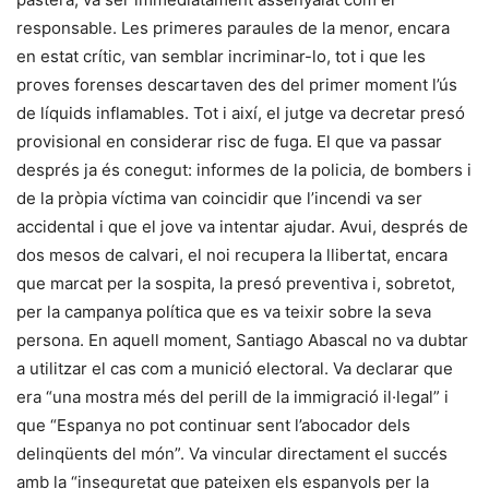
responsable. Les primeres paraules de la menor, encara
en estat crític, van semblar incriminar-lo, tot i que les
proves forenses descartaven des del primer moment l’ús
de líquids inflamables. Tot i així, el jutge va decretar presó
provisional en considerar risc de fuga. El que va passar
després ja és conegut: informes de la policia, de bombers i
de la pròpia víctima van coincidir que l’incendi va ser
accidental i que el jove va intentar ajudar. Avui, després de
dos mesos de calvari, el noi recupera la llibertat, encara
que marcat per la sospita, la presó preventiva i, sobretot,
per la campanya política que es va teixir sobre la seva
persona. En aquell moment, Santiago Abascal no va dubtar
a utilitzar el cas com a munició electoral. Va declarar que
era “una mostra més del perill de la immigració il·legal” i
que “Espanya no pot continuar sent l’abocador dels
delinqüents del món”. Va vincular directament el succés
amb la “inseguretat que pateixen els espanyols per la