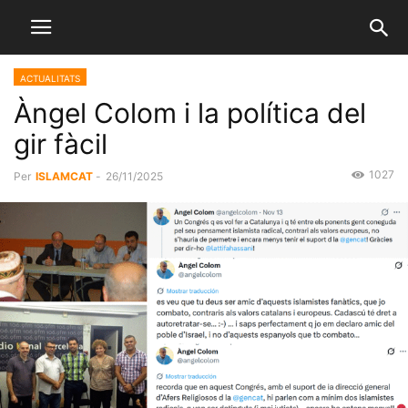
ACTUALITATS
Àngel Colom i la política del
gir fàcil
1027
Per
ISLAMCAT
-
26/11/2025